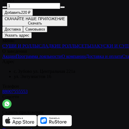
1000 г
Добавить
220 ₽
СКАЧАЙТЕ НАШЕ ПРИЛОЖЕНИЕ
Скачать
Доставка
Самовывоз
Указать адрес
Меню
СУШИ И РОЛЛЫ
СЛАДКИЕ РОЛЛЫ
СЕТЫ
ЗАКУСКИ И СУ
О заведении
Акции
Программа лояльности
О компании
Доставка и оплата
Ста
Адрес
с. Зубово ул. Центральная 221а
ул. Энтузиастов 16
Телефон
88007555553
Соцсети
Скачать приложение