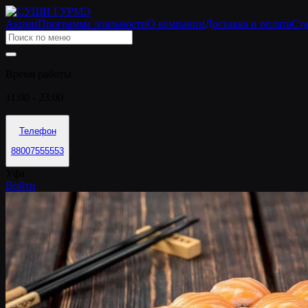
Акции
Программа лояльности
О компании
Доставка и оплата
Ста
Время работы
11:00 - 23:00
Телефон
88007555553
Уфа
Войти